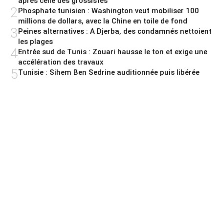
après celle des grossistes
2
Phosphate tunisien : Washington veut mobiliser 100
millions de dollars, avec la Chine en toile de fond
3
Peines alternatives : A Djerba, des condamnés nettoient
les plages
4
Entrée sud de Tunis : Zouari hausse le ton et exige une
accélération des travaux
5
Tunisie : Sihem Ben Sedrine auditionnée puis libérée