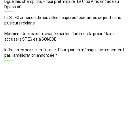
Ligue des champions – tour préliminaire : Le Club Africain face au
Djoliba AC
La STEG annonce de nouvelles coupures tournantes ce jeudi dans
plusieurs régions
Moknine : Une maison ravagée par les flammes, la propriétaire
accuse la STEG et la SONEDE
Inflation en baisse en Tunisie : Pourquoi les ménages ne ressentent
pas l’amélioration annoncée ?