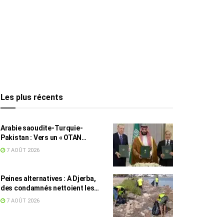
Les plus récents
Arabie saoudite-Turquie-
Pakistan : Vers un « OTAN
islamique » ?
7 AOÛT 2026
Peines alternatives : A Djerba,
des condamnés nettoient les
plages
7 AOÛT 2026