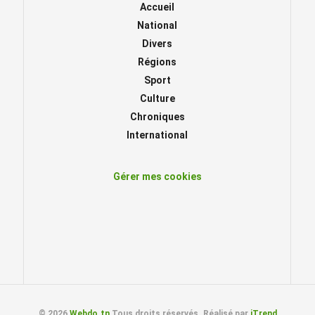
Accueil
National
Divers
Régions
Sport
Culture
Chroniques
International
Gérer mes cookies
© 2026
Webdo.tn
Tous droits réservés. Réalisé par
iTrend