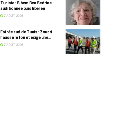
Tunisie : Sihem Ben Sedrine
auditionnée puis libérée
7 AOÛT 2026
Entrée sud de Tunis : Zouari
hausse le ton et exige une
accélération des travaux
7 AOÛT 2026