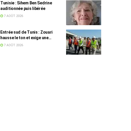
Tunisie : Sihem Ben Sedrine
auditionnée puis libérée
7 AOÛT 2026
Entrée sud de Tunis : Zouari
hausse le ton et exige une
accélération des travaux
7 AOÛT 2026