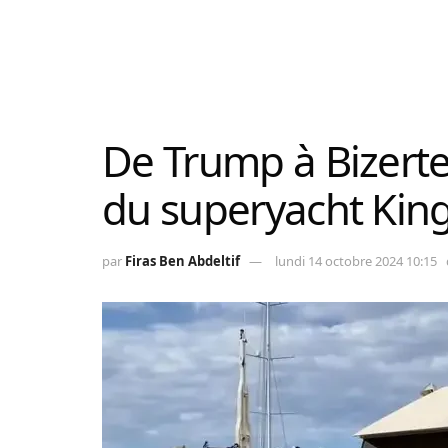
De Trump à Bizerte 
du superyacht Ki
par
Firas Ben Abdeltif
lundi 14 octobre 2024 10:15