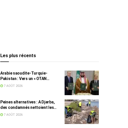
Les plus récents
Arabie saoudite-Turquie-
Pakistan : Vers un « OTAN
islamique » ?
7 AOÛT 2026
Peines alternatives : A Djerba,
des condamnés nettoient les
plages
7 AOÛT 2026