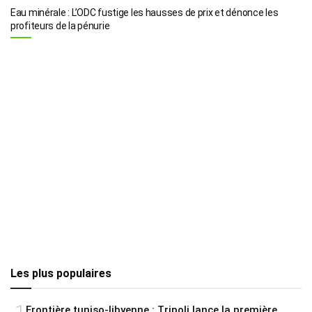
Eau minérale : L’ODC fustige les hausses de prix et dénonce les
profiteurs de la pénurie
Les plus populaires
Frontière tuniso-libyenne : Tripoli lance la première