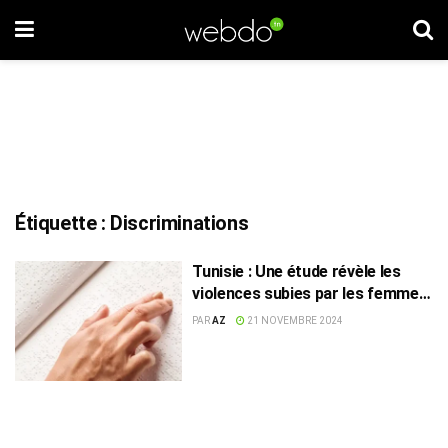
Étiquette :
Discriminations
Tunisie : Une étude révèle les
violences subies par les femmes
handicapées sensorielles
PAR
AZ
21 NOVEMBRE 2024