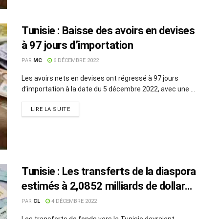
Tunisie : Baisse des avoirs en devises
à 97 jours d’importation
PAR
MC
6 DÉCEMBRE 2022
Les avoirs nets en devises ont régressé à 97 jours
d’importation à la date du 5 décembre 2022, avec une ...
LIRE LA SUITE
Tunisie : Les transferts de la diaspora
estimés à 2,0852 milliards de dollars
en 2022
PAR
CL
4 DÉCEMBRE 2022
Les transferts de fonds vers la Tunisie devraient