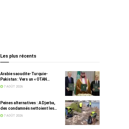
Les plus récents
Arabie saoudite-Turquie-
Pakistan : Vers un « OTAN
islamique » ?
7 AOÛT 2026
Peines alternatives : A Djerba,
des condamnés nettoient les
plages
7 AOÛT 2026