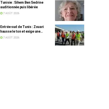
Tunisie : Sihem Ben Sedrine
auditionnée puis libérée
7 AOÛT 2026
Entrée sud de Tunis : Zouari
hausse le ton et exige une
accélération des travaux
7 AOÛT 2026