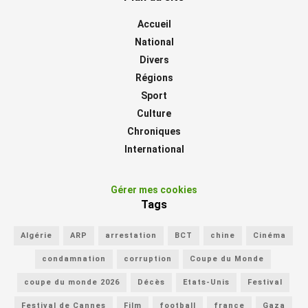
Accueil
National
Divers
Régions
Sport
Culture
Chroniques
International
Gérer mes cookies
Tags
Algérie
ARP
arrestation
BCT
chine
Cinéma
condamnation
corruption
Coupe du Monde
coupe du monde 2026
Décès
Etats-Unis
Festival
Festival de Cannes
Film
football
france
Gaza