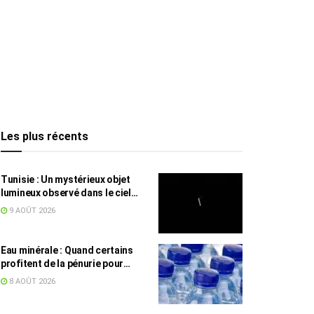
Les plus récents
Tunisie : Un mystérieux objet
lumineux observé dans le ciel
intrigue les internautes
9 AOÛT 2026
Eau minérale : Quand certains
profitent de la pénurie pour
augmenter les prix
8 AOÛT 2026