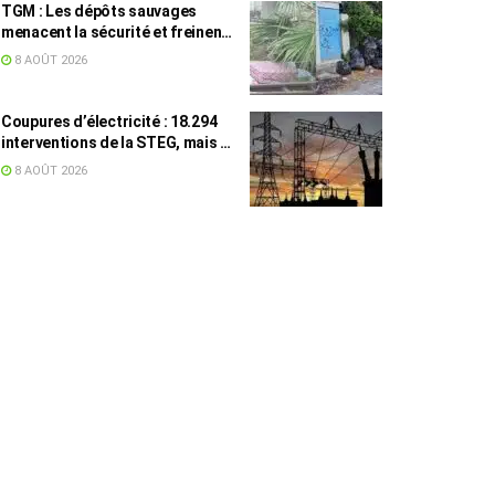
TGM : Les dépôts sauvages
menacent la sécurité et freinent
les travaux
8 AOÛT 2026
Coupures d’électricité : 18.294
interventions de la STEG, mais la
colère ne retombe pas
8 AOÛT 2026