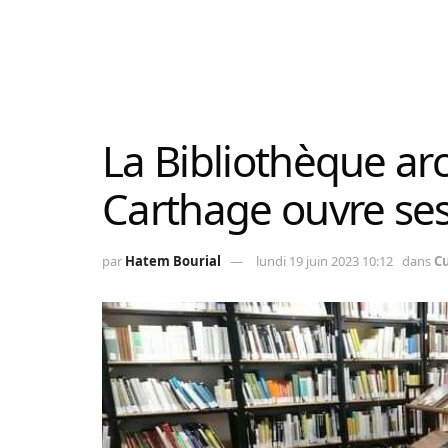
La Bibliothèque ar
Carthage ouvre ses
par
Hatem Bourial
lundi 19 juin 2023 10:12
dans
C