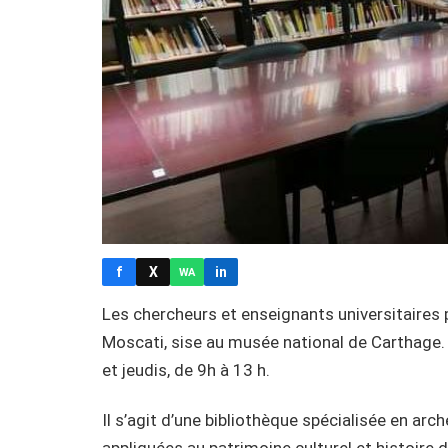
f
X
in
WA
Les chercheurs et enseignants universitaires 
Moscati, sise au musée national de Carthage. 
et jeudis, de 9h à 13 h.
Il s’agit d’une bibliothèque spécialisée en arc
appliquées au patrimoine culturel et histoire de