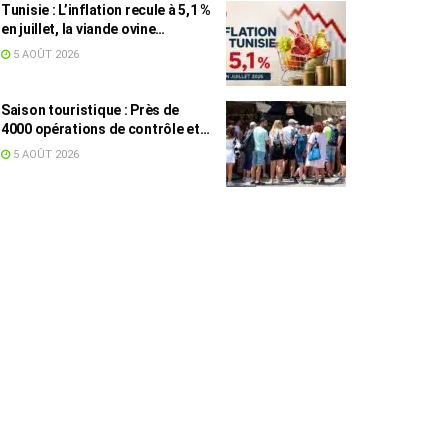
Tunisie : L’inflation recule à 5,1 %
en juillet, la viande ovine
toujours en tête des hausses
5 AOÛT 2026
(+16,7 %)
Saison touristique : Près de
4000 opérations de contrôle et
6,75 millions de dinars pour
5 AOÛT 2026
renforcer les municipalités
touristiques