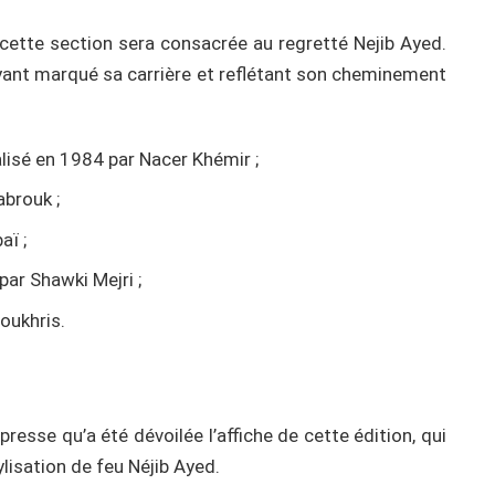
 cette section sera consacrée au regretté Nejib Ayed.
 ayant marqué sa carrière et reflétant son cheminement
éalisé en 1984 par Nacer Khémir ;
abrouk ;
aï ;
par Shawki Mejri ;
oukhris.
esse qu’a été dévoilée l’affiche de cette édition, qui
ylisation de feu Néjib Ayed.