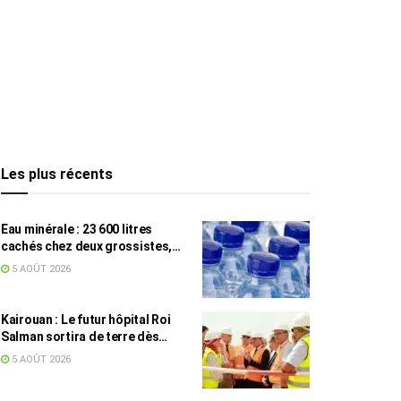
Les plus récents
Eau minérale : 23 600 litres
cachés chez deux grossistes,
les tensions persistent
5 AOÛT 2026
Kairouan : Le futur hôpital Roi
Salman sortira de terre dès
septembre
5 AOÛT 2026