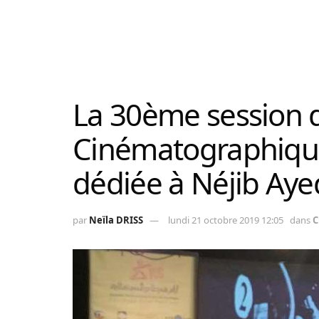
La 30ème session 
Cinématographique
dédiée à Néjib Aye
par
Neïla DRISS
lundi 21 octobre 2019 12:05
dans
C