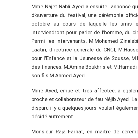
Mme Najet Nabli Ayed a ensuite annoncé qu’a
d’ouverture du festival, une cérémonie offi
octobre au cours de laquelle les amis 
interviendront pour parler de l’homme, du ciné
Parmi les intervenants, M.Mohamed Zinelabi
Laatiri, directrice générale du CNCI, M.Hasse
pour l’Enfance et la Jeunesse de Sousse, 
des finances, M.Amine Boukhris et M.Hamadi 
son fils M.Ahmed Ayed.
Mme Ayed, émue et très affectée, a égale
proche et collaborateur de feu Néjib Ayed. Le 
disparu il y a quelques jours, voulait égaleme
décidé autrement.
Monsieur Raja Farhat, en maître de cérém