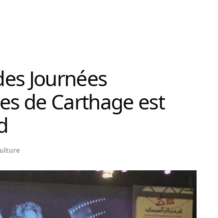
des Journées
s de Carthage est
d
ulture