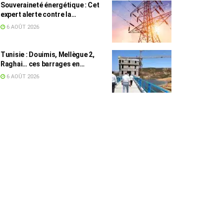
Souveraineté énergétique : Cet
expert alerte contre la
dépendance de la Tunisie à
6 AOÛT 2026
l’électricité algérienne
Tunisie : Douimis, Mellègue 2,
Raghai… ces barrages en
construction qui pourraient
6 AOÛT 2026
changer la donne hydraulique