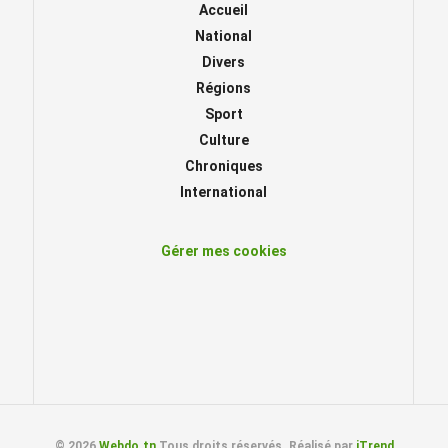
Accueil
National
Divers
Régions
Sport
Culture
Chroniques
International
Gérer mes cookies
© 2026
Webdo.tn
Tous droits réservés. Réalisé par
iTrend