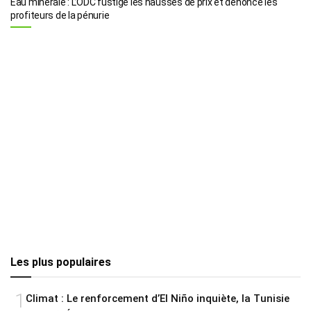
Eau minérale : L’ODC fustige les hausses de prix et dénonce les
profiteurs de la pénurie
Les plus populaires
1
Climat : Le renforcement d’El Niño inquiète, la Tunisie