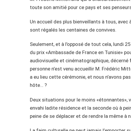
toute son amitié pour ce pays et ses penseurs
Un accueil des plus bienveillants à tous, avec
sont régalés les centaines de convives.
Seulement, et à l’opposé de tout cela, lundi 25
du prix «Ambassade de France en Tunisie» pour 
audiovisuelle et cinématographique, décerné fa
personne n’est venu accueillir M. Frédéric Mit
a eu lieu cette cérémonie, et nous n’avons p
hôte… ?
Deux situations pour le moins «étonnantes», vo
envahi ladite résidence et la seconde où à pei
peine de se déplacer et de rendre la même à n
La faim culturelle ne peut jamais l’emporter s