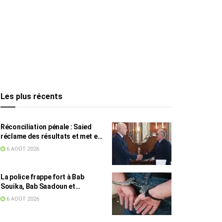
Les plus récents
Réconciliation pénale : Saied
réclame des résultats et met en
garde contre les retards
6 AOÛT 2026
La police frappe fort à Bab
Souika, Bab Saadoun et
Halfaouine : 15 individus
6 AOÛT 2026
activement recherchés arrêtés