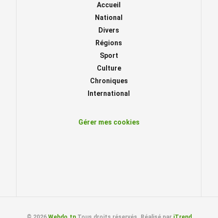
Accueil
National
Divers
Régions
Sport
Culture
Chroniques
International
Gérer mes cookies
© 2026
Webdo.tn
Tous droits réservés. Réalisé par
iTrend