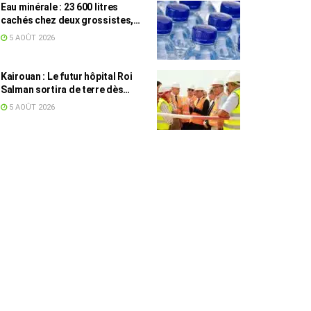
Eau minérale : 23 600 litres
cachés chez deux grossistes,
les tensions persistent
5 AOÛT 2026
Kairouan : Le futur hôpital Roi
Salman sortira de terre dès
septembre
5 AOÛT 2026