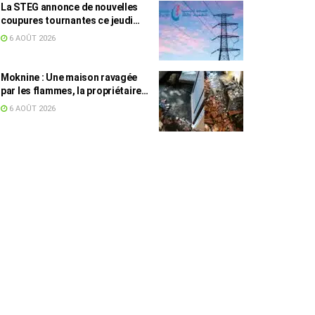
La STEG annonce de nouvelles
coupures tournantes ce jeudi
dans plusieurs régions
6 AOÛT 2026
Moknine : Une maison ravagée
par les flammes, la propriétaire
accuse la STEG et la SONEDE
6 AOÛT 2026