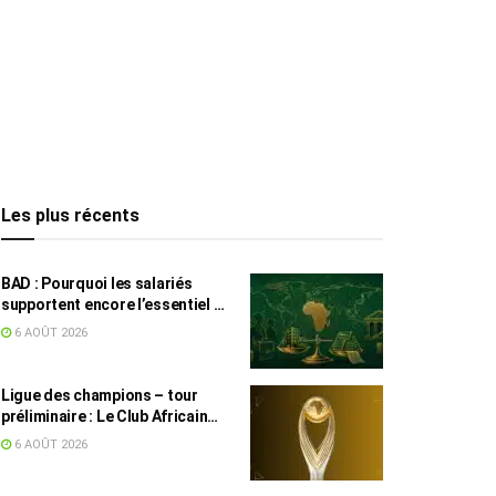
Les plus récents
BAD : Pourquoi les salariés
supportent encore l’essentiel de
l’effort fiscal en Tunisie
6 AOÛT 2026
Ligue des champions – tour
préliminaire : Le Club Africain
face au Djoliba AC
6 AOÛT 2026