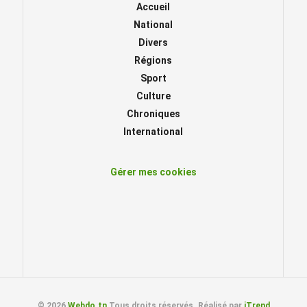
Accueil
National
Divers
Régions
Sport
Culture
Chroniques
International
Gérer mes cookies
© 2026
Webdo.tn
Tous droits réservés. Réalisé par
iTrend