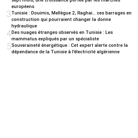
sept mois, une croissance portée par les marchés
européens
3
Tunisie : Douimis, Mellègue 2, Raghai… ces barrages en
construction qui pourraient changer la donne
hydraulique
4
Des nuages étranges observés en Tunisie : Les
mammatus expliqués par un spécialiste
5
Souveraineté énergétique : Cet expert alerte contre la
dépendance de la Tunisie à l’électricité algérienne