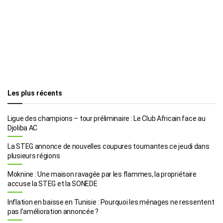
Les plus récents
Ligue des champions – tour préliminaire : Le Club Africain face au
Djoliba AC
La STEG annonce de nouvelles coupures tournantes ce jeudi dans
plusieurs régions
Moknine : Une maison ravagée par les flammes, la propriétaire
accuse la STEG et la SONEDE
Inflation en baisse en Tunisie : Pourquoi les ménages ne ressentent
pas l’amélioration annoncée ?