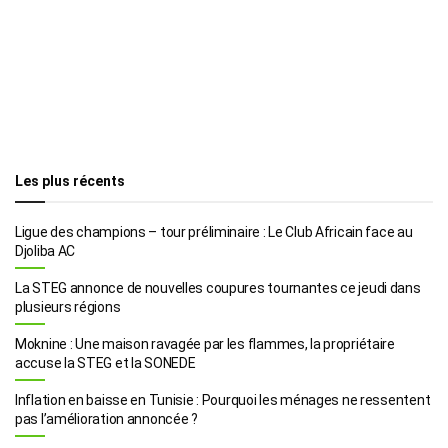
Les plus récents
Ligue des champions – tour préliminaire : Le Club Africain face au
Djoliba AC
La STEG annonce de nouvelles coupures tournantes ce jeudi dans
plusieurs régions
Moknine : Une maison ravagée par les flammes, la propriétaire
accuse la STEG et la SONEDE
Inflation en baisse en Tunisie : Pourquoi les ménages ne ressentent
pas l’amélioration annoncée ?