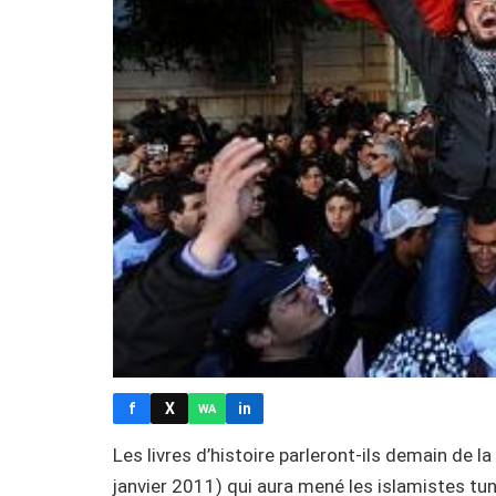
f
X
in
WA
Les livres d’histoire parleront-ils demain de 
janvier 2011) qui aura mené les islamistes tun