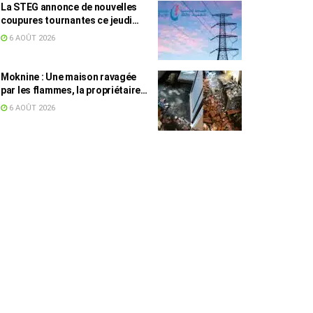
La STEG annonce de nouvelles
coupures tournantes ce jeudi
dans plusieurs régions
6 AOÛT 2026
Moknine : Une maison ravagée
par les flammes, la propriétaire
accuse la STEG et la SONEDE
6 AOÛT 2026