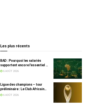
Les plus récents
BAD : Pourquoi les salariés
supportent encore l’essentiel de
l’effort fiscal en Tunisie
6 AOÛT 2026
Ligue des champions – tour
préliminaire : Le Club Africain
face au Djoliba AC
6 AOÛT 2026