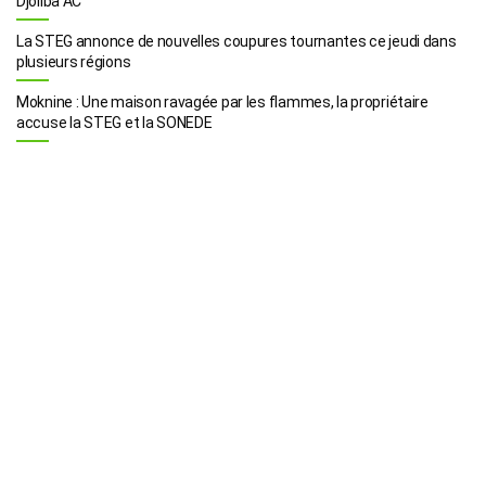
Djoliba AC
La STEG annonce de nouvelles coupures tournantes ce jeudi dans
plusieurs régions
Moknine : Une maison ravagée par les flammes, la propriétaire
accuse la STEG et la SONEDE