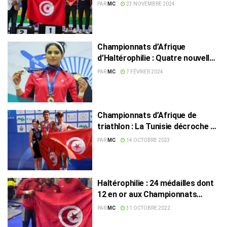
PAR
MC
23 NOVEMBRE 2024
Championnats d’Afrique
d’Haltérophilie : Quatre nouvelles
médailles d’or pour la Tunisie
PAR
MC
7 FÉVRIER 2024
Championnats d’Afrique de
triathlon : La Tunisie décroche 7
médailles dont 3 en d’or
PAR
MC
14 OCTOBRE 2023
Haltérophilie : 24 médailles dont
12 en or aux Championnats
d’Afrique
PAR
MC
31 OCTOBRE 2022