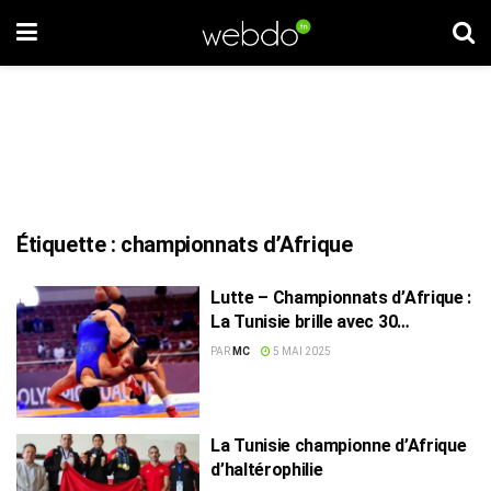
Étiquette :
championnats d’Afrique
Lutte – Championnats d’Afrique :
La Tunisie brille avec 30
médailles, dont 6 en or
PAR
MC
5 MAI 2025
La Tunisie championne d’Afrique
d’haltérophilie