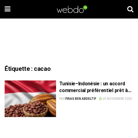
Étiquette :
cacao
Tunisie–Indonésie : un accord
commercial préférentiel prêt à
être signé
PAR
FIRAS BEN ABDELTIF
25 NOVEMBRE 2025