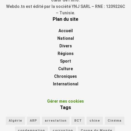
Webdo.tn est édité par la société YNJ SARL – RNE : 1209226C
– Tunisie.
Plan du site
Accueil
National
Divers
Régions
Sport
Culture
Chroniques
International
Gérer mes cookies
Tags
Algérie
ARP
arrestation
BCT
chine
Cinéma
condamnation
corruption
Coupe du Monde