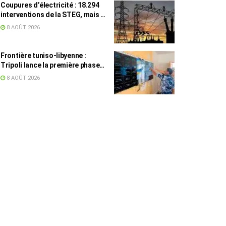
Coupures d’électricité : 18.294
interventions de la STEG, mais la
colère ne retombe pas
8 AOÛT 2026
Frontière tuniso-libyenne :
Tripoli lance la première phase
d’un système de surveillance sur
8 AOÛT 2026
200 km