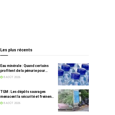
Les plus récents
Eau minérale : Quand certains
profitent de la pénurie pour
augmenter les prix
8 AOÛT 2026
TGM : Les dépôts sauvages
menacent la sécurité et freinent
les travaux
8 AOÛT 2026