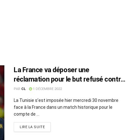
La France va déposer une
réclamation pour le but refusé contre
la Tunisie
PAR
CL
1 DÉCEMBRE 2022
La Tunisie s’est imposée hier mercredi 30 novembre
face à la France dans un match historique pour le
compte de ...
LIRE LA SUITE