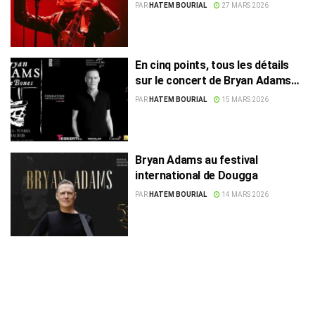
avoir lieu le 3 mai
PAR
HATEM BOURIAL
27 MARS 2026
En cinq points, tous les détails
sur le concert de Bryan Adams
en Tunisie
PAR
HATEM BOURIAL
15 MARS 2026
Bryan Adams au festival
international de Dougga
PAR
HATEM BOURIAL
14 MARS 2026