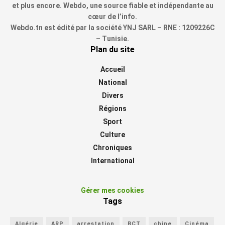
et plus encore. Webdo, une source fiable et indépendante au
cœur de l’info.
Webdo.tn est édité par la société YNJ SARL – RNE : 1209226C
– Tunisie.
Plan du site
Accueil
National
Divers
Régions
Sport
Culture
Chroniques
International
Gérer mes cookies
Tags
Algérie
ARP
arrestation
BCT
chine
Cinéma