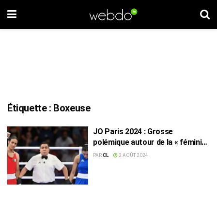
Étiquette :
Boxeuse
JO Paris 2024 : Grosse
polémique autour de la « féminité
» d’une boxeuse algérienne
PAR
CL
2 AOÛT 2024