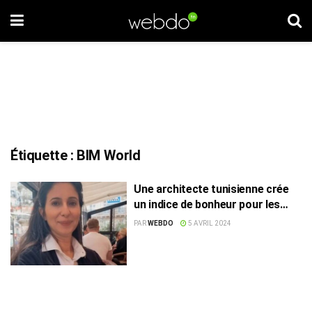
Étiquette :
BIM World
Une architecte tunisienne crée
un indice de bonheur pour les
constructions
PAR
WEBDO
5 AVRIL 2024