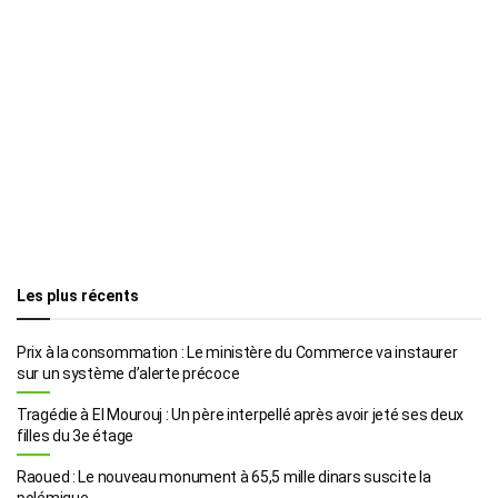
Les plus récents
Prix à la consommation : Le ministère du Commerce va instaurer
sur un système d’alerte précoce
Tragédie à El Mourouj : Un père interpellé après avoir jeté ses deux
filles du 3e étage
Raoued : Le nouveau monument à 65,5 mille dinars suscite la
polémique