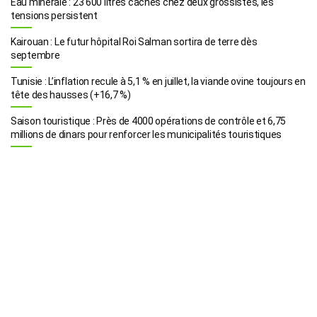
Eau minérale : 23 600 litres cachés chez deux grossistes, les
tensions persistent
Kairouan : Le futur hôpital Roi Salman sortira de terre dès
septembre
Tunisie : L’inflation recule à 5,1 % en juillet, la viande ovine toujours en
tête des hausses (+16,7 %)
Saison touristique : Près de 4000 opérations de contrôle et 6,75
millions de dinars pour renforcer les municipalités touristiques