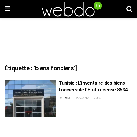
Étiquette :
‘biens fonciers’]
Tunisie : L’inventaire des biens
fonciers de l’État recense 8634
terrains
PAR
MC
27 JANVIER 2025