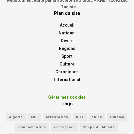
Webdo.tn est édité par la société YNJ SARL – RNE : 1209226C
– Tunisie.
Plan du site
Accueil
National
Divers
Régions
Sport
Culture
Chroniques
International
Gérer mes cookies
Tags
Algérie
ARP
arrestation
BCT
chine
Cinéma
condamnation
corruption
Coupe du Monde