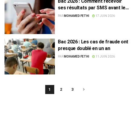
Bac 2026 : Comment recevoir
ses résultats par SMS avant leur
publication officielle ?
PAR
MOHAMED FETHI
17 JUIN 2026
Bac 2026 : Les cas de fraude ont
presque doublé en un an
PAR
MOHAMED FETHI
11 JUIN 2026
1
2
3