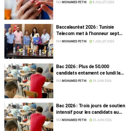
résultats
PAR
MOHAMED FETHI
8 JUILLET 2026
Baccalauréat 2026 : Tunisie
Telecom met à l’honneur sept
lauréats lors de cérémonies
PAR
MOHAMED FETHI
7 JUILLET 2026
régionales
Bac 2026 : Plus de 50.000
candidats entament ce lundi la
session de contrôle
PAR
MOHAMED FETHI
29 JUIN 2026
Bac 2026 : Trois jours de soutien
intensif pour les candidats au
rattrapage
PAR
MOHAMED FETHI
25 JUIN 2026