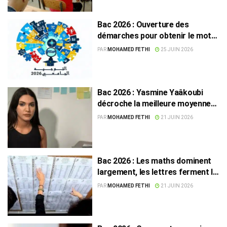
Bac 2026 : Ouverture des
démarches pour obtenir le mot
de passe de l’orientation
PAR
MOHAMED FETHI
25 JUIN 2026
universitaire
Bac 2026 : Yasmine Yaâkoubi
décroche la meilleure moyenne
nationale avec 20,01
PAR
MOHAMED FETHI
21 JUIN 2026
Bac 2026 : Les maths dominent
largement, les lettres ferment la
marche
PAR
MOHAMED FETHI
21 JUIN 2026