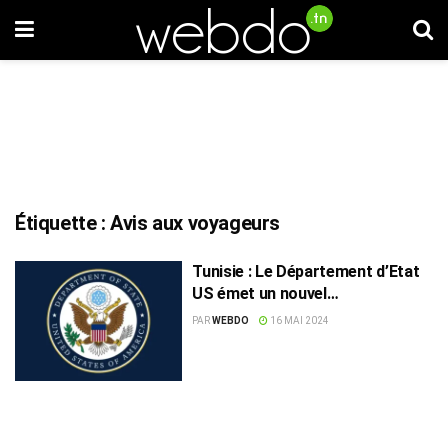
Étiquette :
Avis aux voyageurs
Tunisie : Le Département d’Etat
US émet un nouvel
avertissement aux voyageurs
PAR
WEBDO
16 MAI 2024