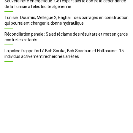
Souveraineté énergétique : Cet expert alerte contre la dépendance
de la Tunisie à l’électricité algérienne
Tunisie : Douimis, Mellègue 2, Raghai… ces barrages en construction
qui pourraient changer la donne hydraulique
Réconciliation pénale : Saied réclame des résultats et met en garde
contre les retards
La police frappe fort à Bab Souika, Bab Saadoun et Halfaouine : 15
individus activement recherchés arrêtés