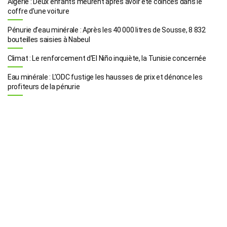
Algérie : Deux enfants meurent après avoir été coincés dans le
coffre d’une voiture
Pénurie d’eau minérale : Après les 40 000 litres de Sousse, 8 832
bouteilles saisies à Nabeul
Climat : Le renforcement d’El Niño inquiète, la Tunisie concernée
Eau minérale : L’ODC fustige les hausses de prix et dénonce les
profiteurs de la pénurie