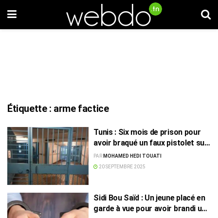
Étiquette :
arme factice
Tunis : Six mois de prison pour
avoir braqué un faux pistolet sur
des policiers
PAR
MOHAMED HEDI TOUATI
20 SEPTEMBRE 2025
Sidi Bou Saïd : Un jeune placé en
garde à vue pour avoir brandi une