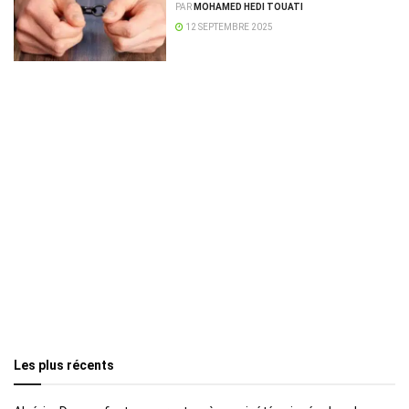
arme factice contre la police
PAR
MOHAMED HEDI TOUATI
12 SEPTEMBRE 2025
Les plus récents