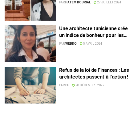
PAR
HATEM BOURIAL
27 JUILLET 2024
Une architecte tunisienne crée
un indice de bonheur pour les
constructions
PAR
WEBDO
5 AVRIL 2024
Refus de la loi de Finances : Les
architectes passent à l’action !
PAR
CL
28 DÉCEMBRE 2022