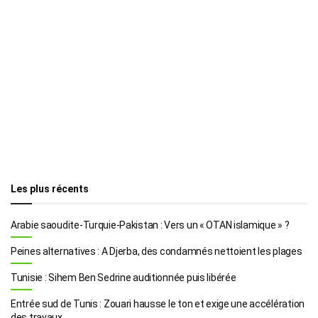
Les plus récents
Arabie saoudite-Turquie-Pakistan : Vers un « OTAN islamique » ?
Peines alternatives : A Djerba, des condamnés nettoient les plages
Tunisie : Sihem Ben Sedrine auditionnée puis libérée
Entrée sud de Tunis : Zouari hausse le ton et exige une accélération
des travaux