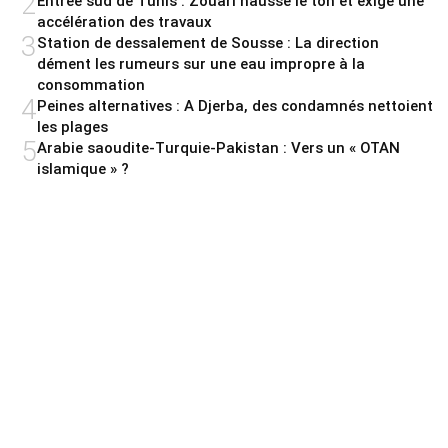
2
Entrée sud de Tunis : Zouari hausse le ton et exige une
accélération des travaux
3
Station de dessalement de Sousse : La direction
dément les rumeurs sur une eau impropre à la
consommation
4
Peines alternatives : A Djerba, des condamnés nettoient
les plages
5
Arabie saoudite-Turquie-Pakistan : Vers un « OTAN
islamique » ?