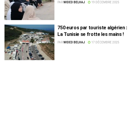
euros ?
PAR
WIDED BELHAJ
19 DÉCEMBRE 2025
750 euros par touriste algérien :
La Tunisie se frotte les mains !
PAR
WIDED BELHAJ
17 DÉCEMBRE 2025