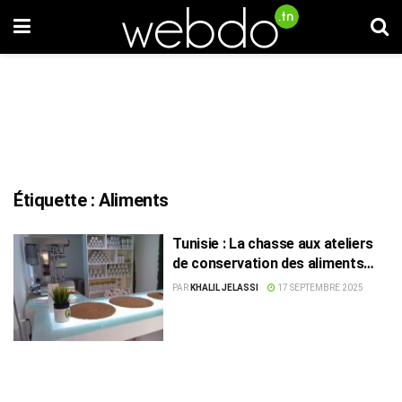
Étiquette :
Aliments
Tunisie : La chasse aux ateliers
de conservation des aliments
est-elle lancée ?
PAR
KHALIL JELASSI
17 SEPTEMBRE 2025