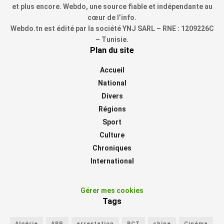
et plus encore. Webdo, une source fiable et indépendante au
cœur de l’info.
Webdo.tn est édité par la société YNJ SARL – RNE : 1209226C
– Tunisie.
Plan du site
Accueil
National
Divers
Régions
Sport
Culture
Chroniques
International
Gérer mes cookies
Tags
Algérie
ARP
arrestation
BCT
chine
Cinéma