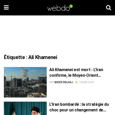
Étiquette :
Ali Khamenei
Ali Khamenei est mort : L’Iran
confirme, le Moyen-Orient
s’inquiète
PAR
WIDED BELHAJ
1 MARS 2026
L’Iran bombardé : la stratégie du
choc pour un changement de