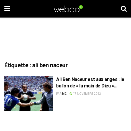
Étiquette :
ali ben naceur
Ali Ben Naceur est aux anges : le
ballon de « la main de Dieu »
vendu 2,3 millions d’euros
PAR
MC
17 NOVEMBRE 2022