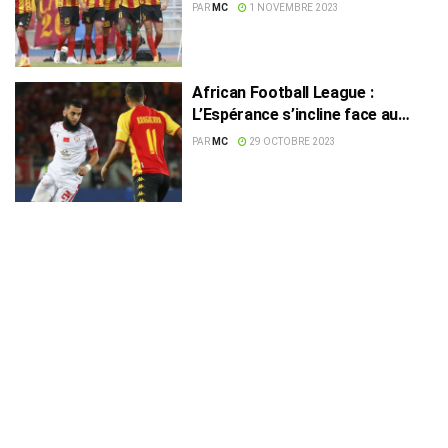
place en finale
PAR
MC
1 NOVEMBRE 2023
African Football League :
L’Espérance s’incline face au
Wydad à Casablanca
PAR
MC
29 OCTOBRE 2023