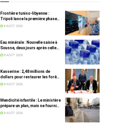
Frontière tuniso-libyenne :
Tripoli lance la première phase
d’un système de surveillance sur
8 AOÛT 2026
200 km
Eau minérale : Nouvelle saisie à
Sousse, deux jours après celle
des grossistes
8 AOÛT 2026
Kasserine : 2,48 millions de
dollars pour restaurer les forêts
de pin d’Alep
8 AOÛT 2026
Mendicité infantile : Le ministère
prépare un plan, mais ne fournit
toujours aucun chiffre
8 AOÛT 2026