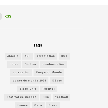
RSS
Tags
Algérie
ARP
arrestation
BCT
chine
Cinéma
condamnation
corruption
Coupe du Monde
coupe du monde 2026
Décès
Etats-Unis
Festival
Festival de Cannes
Film
football
france
Gaza
Grève