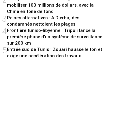
mobiliser 100 millions de dollars, avec la
Chine en toile de fond
3
Peines alternatives : A Djerba, des
condamnés nettoient les plages
4
Frontière tuniso-libyenne : Tripoli lance la
première phase d’un système de surveillance
sur 200 km
5
Entrée sud de Tunis : Zouari hausse le ton et
exige une accélération des travaux