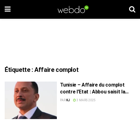
Étiquette :
Affaire complot
Tunisie – Affaire du complot
contre l’Etat : Abbou saisit la
Justice
PAR
KJ
3 MARS 2025