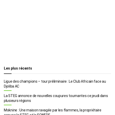
Les plus récents
Ligue des champions – tour préliminaire : Le Club Africain face au
Djoliba AC
La STEG annonce de nouvelles coupures tournantes ce jeudi dans
plusieurs régions
Moknine : Une maison ravagée par les flammes, la propriétaire
accuse la STEG et la SONEDE