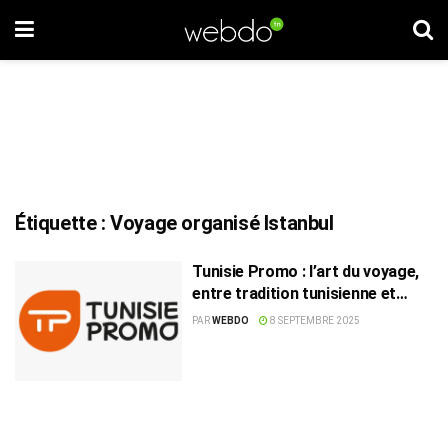
Étiquette :
Voyage organisé Istanbul
Tunisie Promo : l’art du voyage,
entre tradition tunisienne et
horizons lointains
PAR
WEBDO
8 SEPTEMBRE 2025