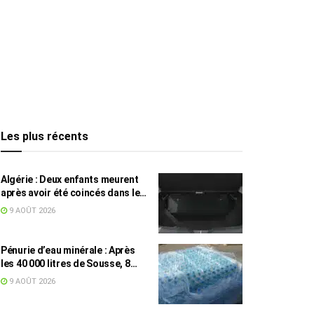
Les plus récents
Algérie : Deux enfants meurent
après avoir été coincés dans le
coffre d’une voiture
9 AOÛT 2026
Pénurie d’eau minérale : Après
les 40 000 litres de Sousse, 8
832 bouteilles saisies à Nabeul
9 AOÛT 2026