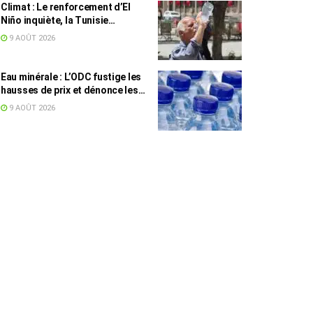
Climat : Le renforcement d’El
Niño inquiète, la Tunisie
concernée
9 AOÛT 2026
Eau minérale : L’ODC fustige les
hausses de prix et dénonce les
profiteurs de la pénurie
9 AOÛT 2026