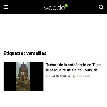
Étiquette :
versailles
Trésor de la cathédrale de Tunis,
le reliquaire de Saint-Louis, de
Carthage et Versailles
PAR
HATEM BOURIAL
27 JUIN 2023