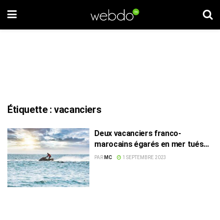
Étiquette :
vacanciers
Deux vacanciers franco-
marocains égarés en mer tués
par des garde-côtes algériens
PAR
MC
1 SEPTEMBRE 2023