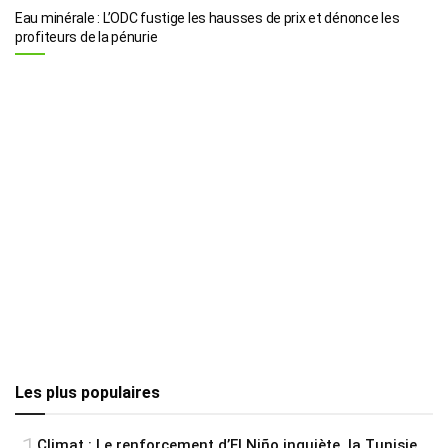
Eau minérale : L’ODC fustige les hausses de prix et dénonce les
profiteurs de la pénurie
Les plus populaires
Climat : Le renforcement d’El Niño inquiète, la Tunisie