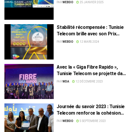
PAR
WEBDO
25 JANVIER 2025
Stabilité récompensée : Tunisie
Telecom brille avec son Prix
Nperf
PAR
WEBDO
12 MARS 2024
Avec la « Giga Fibre Rapido »,
Tunisie Telecom se projette dans
le futur
PAR
WDA
12 DÉCEMBRE 2023
Journée du savoir 2023 : Tunisie
Telecom renforce la cohésion
sociale et sème les graines du
PAR
WEBDO
5 SEPTEMBRE 2023
futur