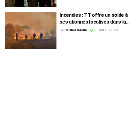
Incendies : TT offre un solde à
ses abonnés localisés dans la
zone de Tabarka
PAR
MONIA BAMRI
25 JUILLET 2023