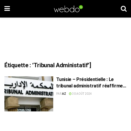
Étiquette :
‘Tribunal Administatif’]
Tunisie – Présidentielle : Le
tribunal administratif réaffirme
l’irrévocabilité de ses verdicts
PAR
AZ
30 AOÛT 2024