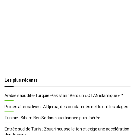
Les plus récents
Arabie saoudite-Turquie-Pakistan : Vers un « OTAN islamique » ?
Peines alternatives : A Djerba, des condamnés nettoient les plages
Tunisie : Sihem Ben Sedrine auditionnée puis libérée
Entrée sud de Tunis : Zouari hausse le ton et exige une accélération
des travaux