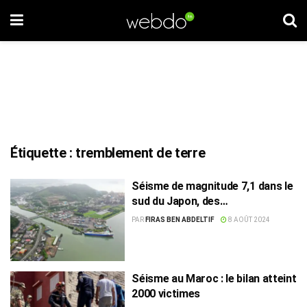
Étiquette :
tremblement de terre
Séisme de magnitude 7,1 dans le
sud du Japon, des
avertissements de tsunami émis
PAR
FIRAS BEN ABDELTIF
8 AOÛT 2024
Séisme au Maroc : le bilan atteint
2000 victimes