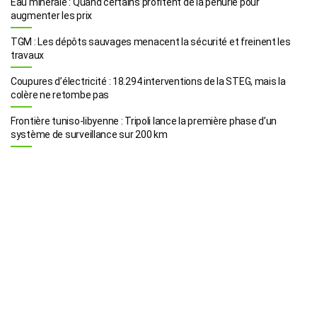
Eau minérale : Quand certains profitent de la pénurie pour
augmenter les prix
TGM : Les dépôts sauvages menacent la sécurité et freinent les
travaux
Coupures d’électricité : 18.294 interventions de la STEG, mais la
colère ne retombe pas
Frontière tuniso-libyenne : Tripoli lance la première phase d’un
système de surveillance sur 200 km