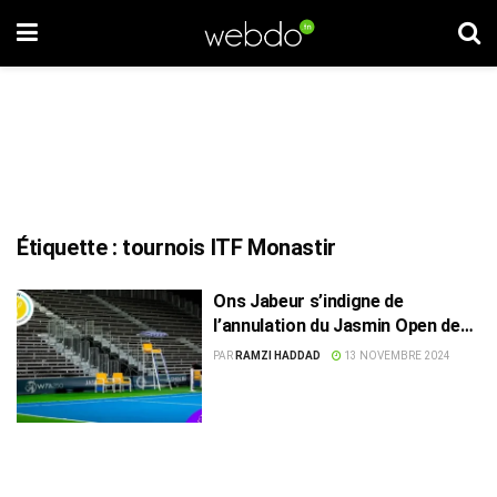
Étiquette :
tournois ITF Monastir
Ons Jabeur s’indigne de
l’annulation du Jasmin Open de
Monastir
PAR
RAMZI HADDAD
13 NOVEMBRE 2024