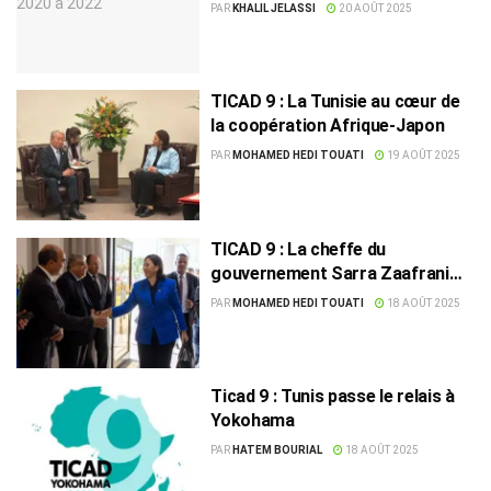
la Tunisie
PAR
KHALIL JELASSI
20 AOÛT 2025
TICAD 9 : La Tunisie au cœur de
la coopération Afrique-Japon
PAR
MOHAMED HEDI TOUATI
19 AOÛT 2025
TICAD 9 : La cheffe du
gouvernement Sarra Zaafrani
Zenzri en route pour le Japon
PAR
MOHAMED HEDI TOUATI
18 AOÛT 2025
Ticad 9 : Tunis passe le relais à
Yokohama
PAR
HATEM BOURIAL
18 AOÛT 2025